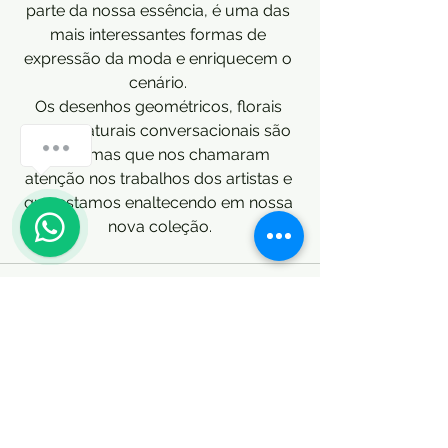
parte da nossa essência, é uma das 
mais interessantes formas de 
expressão da moda e enriquecem o 
cenário. 
Os desenhos geométricos, florais 
bold e naturais conversacionais são 
Como posso te ajudar?
as formas que nos chamaram 
atenção nos trabalhos dos artistas e 
que estamos enaltecendo em nossa 
1
nova coleção.
Ver tudo
Posts recentes